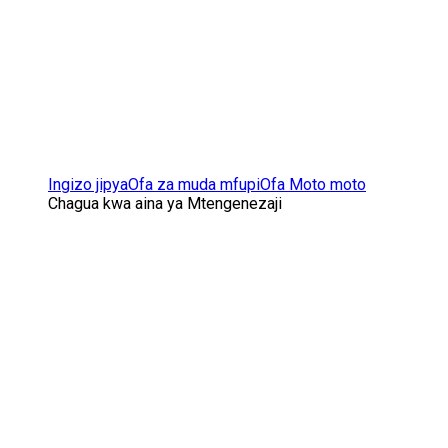
Ingizo jipya
Ofa za muda mfupi
Ofa Moto moto
Chagua kwa aina ya Mtengenezaji