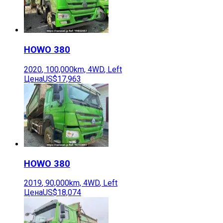
HOWO
380
2020
,
100,000
km,
4WD
,
Left
Цена
US$17,963
HOWO
380
2019
,
90,000
km,
4WD
,
Left
Цена
US$18,074