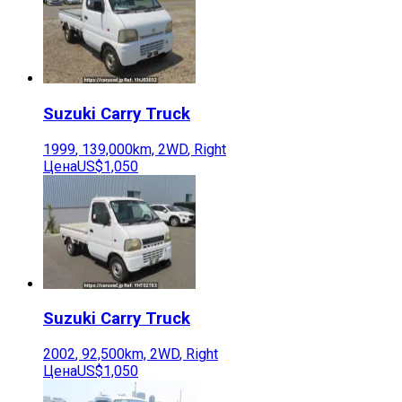
Suzuki
Carry Truck
1999
,
139,000
km,
2WD
,
Right
Цена
US$1,050
Suzuki
Carry Truck
2002
,
92,500
km,
2WD
,
Right
Цена
US$1,050