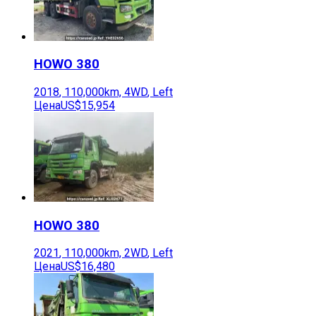
HOWO
380
2018
,
110,000
km,
4WD
,
Left
Цена
US$15,954
HOWO
380
2021
,
110,000
km,
2WD
,
Left
Цена
US$16,480