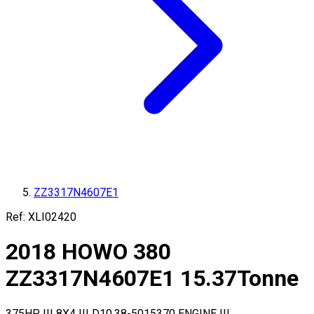
ZZ3317N4607E1
Ref:
XLI02420
2018
HOWO
380
ZZ3317N4607E1
15.37
Tonne
375HP !!! 8X4 !!! D10.38-5015370 ENGINE !!!