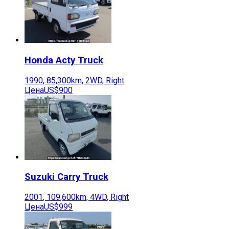
Honda
Acty Truck
1990
,
85,300
km,
2WD
,
Right
Цена
US$900
Suzuki
Carry Truck
2001
,
109,600
km,
4WD
,
Right
Цена
US$999