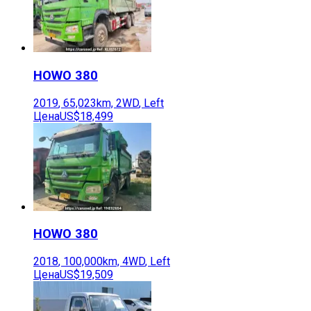
HOWO
380
2019
,
65,023
km,
2WD
,
Left
Цена
US$18,499
HOWO
380
2018
,
100,000
km,
4WD
,
Left
Цена
US$19,509