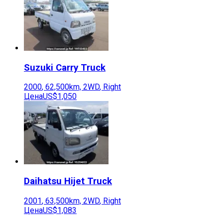
Suzuki
Carry Truck
2000
,
62,500
km,
2WD
,
Right
Цена
US$1,050
Daihatsu
Hijet Truck
2001
,
63,500
km,
2WD
,
Right
Цена
US$1,083