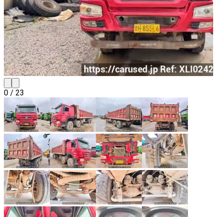
0
/
23