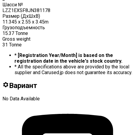
Шасси №
LZZ1EXSF8JN381178
Размер (ДxШxВ)
11.345 x 2.55 x 3.45m
Грузоподъемность
15.37
Tonne
Gross weight
31
Tonne
* [Registration Year/Month] is based on the
registration date in the vehicle's stock country.
* All the specifications above are provided by the local
supplier and Carused.jp does not guarantee its accuracy.
Вариант
No Data Available