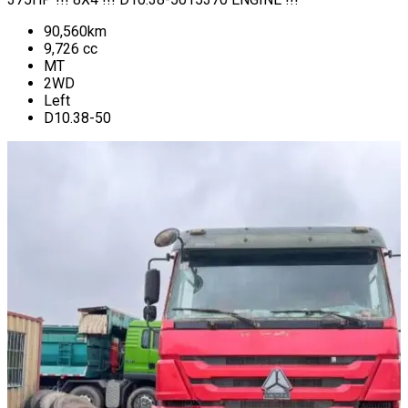
90,560
km
9,726
cc
MT
2WD
Left
D10.38-50