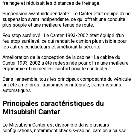
freinage et réduisait les distances de freinage.
Suspension avant indépendante : Le Canter était équipé d'une
suspension avant indépendante, ce qui offrait une conduite
plus souple et une meilleure tenue de route.
Feu stop surélevé : Le Canter 1993-2002 était équipé d'un
feu stop surélevé, ce qui rendait le camion plus visible pour
les autres conducteurs et améliorait la sécurité.
Amélioration de la conception de la cabine : La cabine du
Canter 1993-2002 a été redessinée pour offrir une meilleure
ergonomie et un meilleur confort pour le conducteur.
Dans l'ensemble, tous les principaux composants du véhicule
ont été améliorés : transmission intégrale, transmissions
automatiques.
Principales caractéristiques du
Mitsubishi Canter
Le Mitsubishi Canter est disponible dans plusieurs
configurations, notamment châssis-cabine, camion à caisse