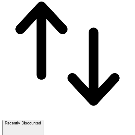
Recently Discounted