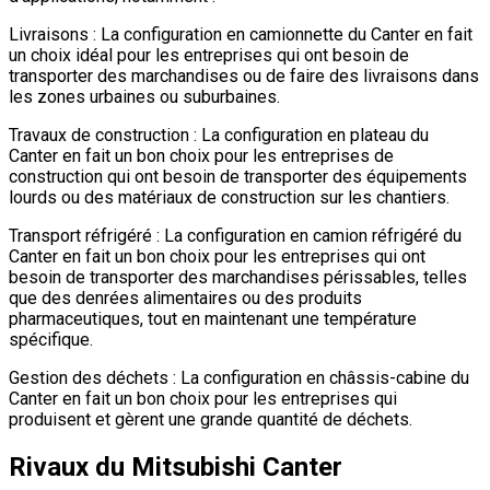
Livraisons : La configuration en camionnette du Canter en fait
un choix idéal pour les entreprises qui ont besoin de
transporter des marchandises ou de faire des livraisons dans
les zones urbaines ou suburbaines.
Travaux de construction : La configuration en plateau du
Canter en fait un bon choix pour les entreprises de
construction qui ont besoin de transporter des équipements
lourds ou des matériaux de construction sur les chantiers.
Transport réfrigéré : La configuration en camion réfrigéré du
Canter en fait un bon choix pour les entreprises qui ont
besoin de transporter des marchandises périssables, telles
que des denrées alimentaires ou des produits
pharmaceutiques, tout en maintenant une température
spécifique.
Gestion des déchets : La configuration en châssis-cabine du
Canter en fait un bon choix pour les entreprises qui
produisent et gèrent une grande quantité de déchets.
Rivaux du Mitsubishi Canter