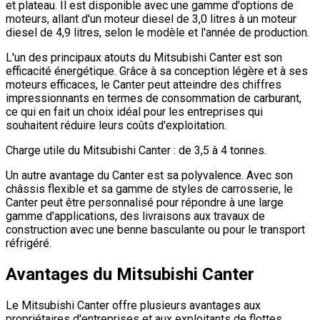
et plateau. Il est disponible avec une gamme d'options de
moteurs, allant d'un moteur diesel de 3,0 litres à un moteur
diesel de 4,9 litres, selon le modèle et l'année de production.
L'un des principaux atouts du Mitsubishi Canter est son
efficacité énergétique. Grâce à sa conception légère et à ses
moteurs efficaces, le Canter peut atteindre des chiffres
impressionnants en termes de consommation de carburant,
ce qui en fait un choix idéal pour les entreprises qui
souhaitent réduire leurs coûts d'exploitation.
Charge utile du Mitsubishi Canter : de 3,5 à 4 tonnes.
Un autre avantage du Canter est sa polyvalence. Avec son
châssis flexible et sa gamme de styles de carrosserie, le
Canter peut être personnalisé pour répondre à une large
gamme d'applications, des livraisons aux travaux de
construction avec une benne basculante ou pour le transport
réfrigéré.
Avantages du Mitsubishi Canter
Le Mitsubishi Canter offre plusieurs avantages aux
propriétaires d'entreprises et aux exploitants de flottes,