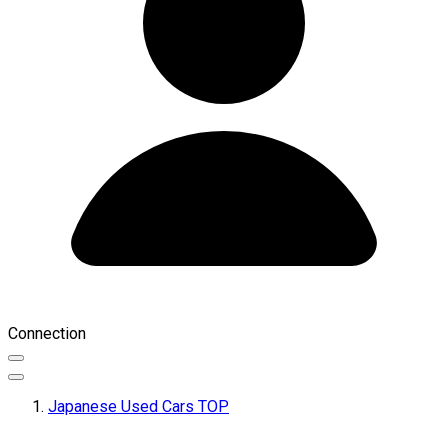
Connection
Japanese Used Cars TOP