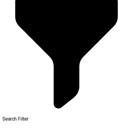
Search Filter