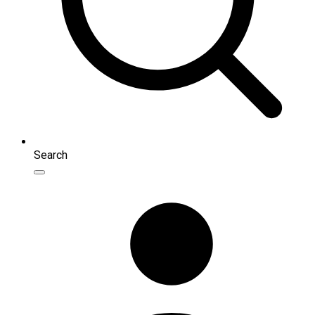
Search