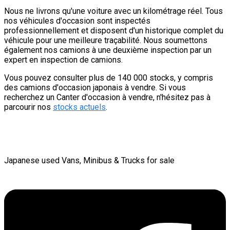
Nous ne livrons qu'une voiture avec un kilométrage réel. Tous
nos véhicules d'occasion sont inspectés
professionnellement et disposent d'un historique complet du
véhicule pour une meilleure traçabilité. Nous soumettons
également nos camions à une deuxième inspection par un
expert en inspection de camions.
Vous pouvez consulter plus de 140 000 stocks, y compris
des camions d'occasion japonais à vendre. Si vous
recherchez un Canter d'occasion à vendre, n'hésitez pas à
parcourir nos
stocks actuels
.
Japanese used Vans, Minibus & Trucks for sale