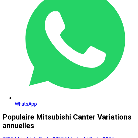
WhatsApp
Populaire
Mitsubishi
Canter
Variations
annuelles