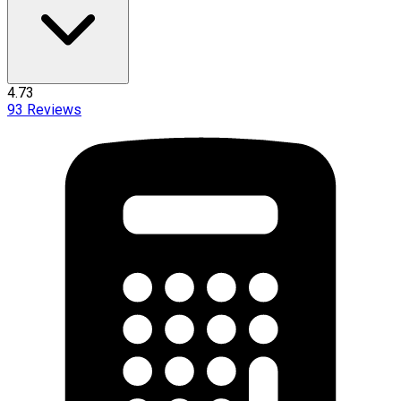
4.73
93
Reviews