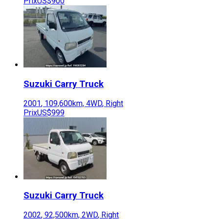
Prix
US$900
Suzuki
Carry Truck
2001
,
109,600
km,
4WD
,
Right
Prix
US$999
Suzuki
Carry Truck
2002
,
92,500
km,
2WD
,
Right