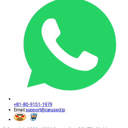
+81-80-9151-1979
Email:
support@carused.jp