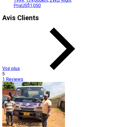
1999
,
139,000
km,
2WD
,
Right
Prix
US$1,050
Avis Clients
Voir plus
5
1
Reviews