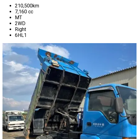
210,500
km
7,160
cc
MT
2WD
Right
6HL1