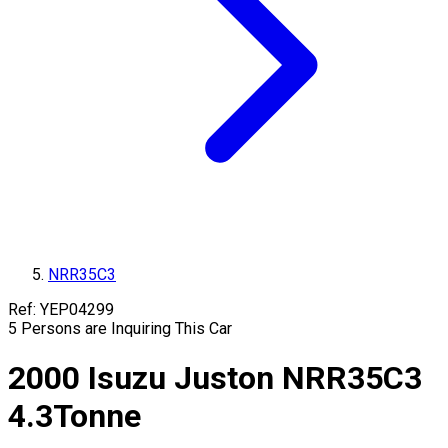
NRR35C3
Ref:
YEP04299
5
Persons are Inquiring This Car
2000
Isuzu
Juston
NRR35C3
4.3
Tonne