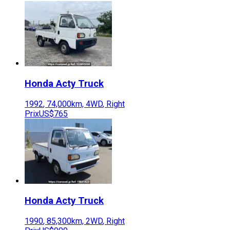
Honda
Acty Truck
1992
,
74,000
km,
4WD
,
Right
Prix
US$765
Honda
Acty Truck
1990
,
85,300
km,
2WD
,
Right