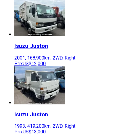
Isuzu
Juston
2001
,
168,900
km,
2WD
,
Right
Prix
US$12,000
Isuzu
Juston
1993
,
419,200
km,
2WD
,
Right
Prix
US$13,000