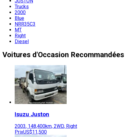
JUSTON
Trucks
2000
Blue
NRR35C3
MT
Right
Diesel
Voitures d'Occasion Recommandées
Isuzu
Juston
2003
,
148,400
km,
2WD
,
Right
Prix
US$11,500