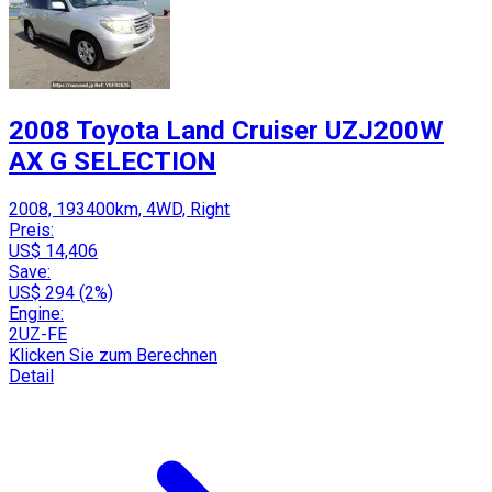
2008 Toyota Land Cruiser UZJ200W
AX G SELECTION
2008, 193400km, 4WD, Right
Preis:
US$ 14,406
Save:
US$ 294 (2%)
Engine:
2UZ-FE
Klicken Sie zum Berechnen
Detail