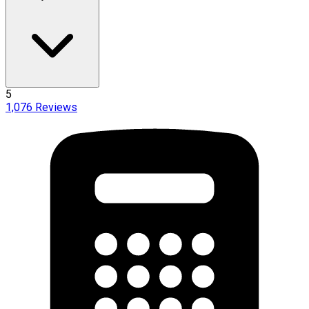
5
1,076
Reviews