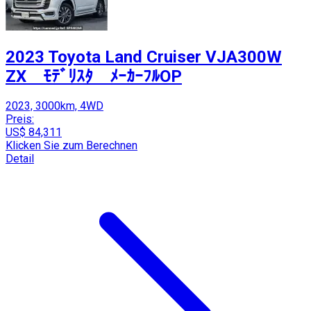
2023 Toyota Land Cruiser VJA300W
ZX ﾓﾃﾞﾘｽﾀ ﾒｰｶｰﾌﾙOP
2023, 3000km, 4WD
Preis:
US$ 84,311
Klicken Sie zum Berechnen
Detail