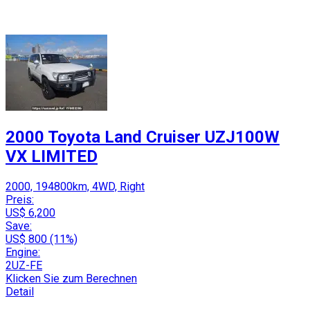
2000 Toyota Land Cruiser UZJ100W
VX LIMITED
2000, 194800km, 4WD, Right
Preis:
US$ 6,200
Save:
US$ 800 (11%)
Engine:
2UZ-FE
Klicken Sie zum Berechnen
Detail