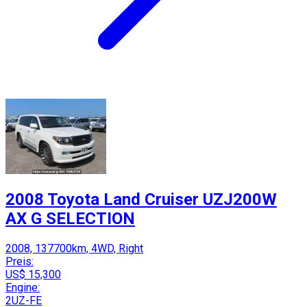
2008 Toyota Land Cruiser UZJ200W
AX G SELECTION
2008, 137700km, 4WD, Right
Preis:
US$ 15,300
Engine:
2UZ-FE