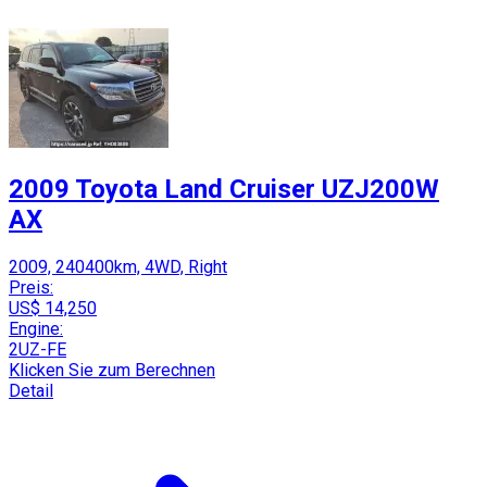
2009 Toyota Land Cruiser UZJ200W
AX
2009, 240400km, 4WD, Right
Preis:
US$ 14,250
Engine:
2UZ-FE
Klicken Sie zum Berechnen
Detail