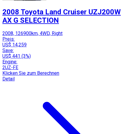
2008 Toyota Land Cruiser UZJ200W
AX G SELECTION
2008, 126900km, 4WD, Right
Preis:
US$ 14,259
Save:
US$ 441 (3%)
Engine:
2UZ-FE
Klicken Sie zum Berechnen
Detail