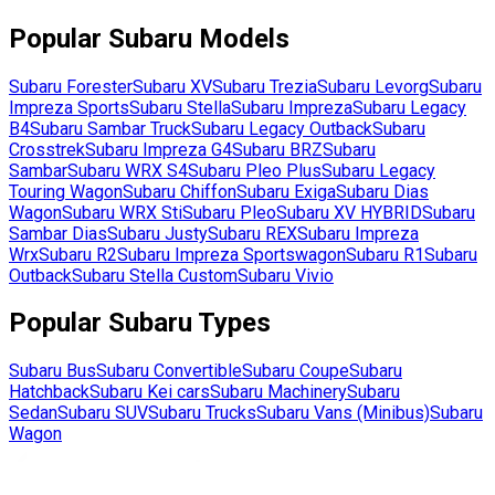
Popular
Subaru
Models
Subaru
Forester
Subaru
XV
Subaru
Trezia
Subaru
Levorg
Subaru
Impreza Sports
Subaru
Stella
Subaru
Impreza
Subaru
Legacy
B4
Subaru
Sambar Truck
Subaru
Legacy Outback
Subaru
Crosstrek
Subaru
Impreza G4
Subaru
BRZ
Subaru
Sambar
Subaru
WRX S4
Subaru
Pleo Plus
Subaru
Legacy
Touring Wagon
Subaru
Chiffon
Subaru
Exiga
Subaru
Dias
Wagon
Subaru
WRX Sti
Subaru
Pleo
Subaru
XV HYBRID
Subaru
Sambar Dias
Subaru
Justy
Subaru
REX
Subaru
Impreza
Wrx
Subaru
R2
Subaru
Impreza Sportswagon
Subaru
R1
Subaru
Outback
Subaru
Stella Custom
Subaru
Vivio
Popular
Subaru
Types
Subaru
Bus
Subaru
Convertible
Subaru
Coupe
Subaru
Hatchback
Subaru
Kei cars
Subaru
Machinery
Subaru
Sedan
Subaru
SUV
Subaru
Trucks
Subaru
Vans (Minibus)
Subaru
Wagon