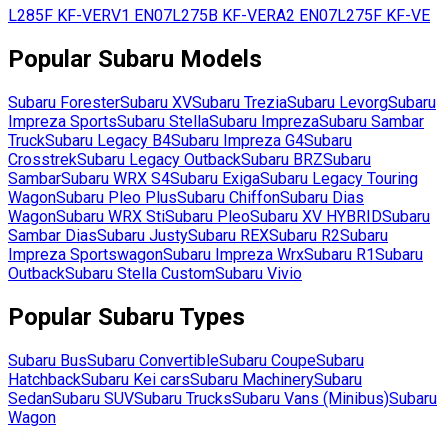
L285F
KF-VE
RV1
EN07
L275B
KF-VE
RA2
EN07
L275F
KF-VE
Popular
Subaru
Models
Subaru
Forester
Subaru
XV
Subaru
Trezia
Subaru
Levorg
Subaru
Impreza Sports
Subaru
Stella
Subaru
Impreza
Subaru
Sambar
Truck
Subaru
Legacy B4
Subaru
Impreza G4
Subaru
Crosstrek
Subaru
Legacy Outback
Subaru
BRZ
Subaru
Sambar
Subaru
WRX S4
Subaru
Exiga
Subaru
Legacy Touring
Wagon
Subaru
Pleo Plus
Subaru
Chiffon
Subaru
Dias
Wagon
Subaru
WRX Sti
Subaru
Pleo
Subaru
XV HYBRID
Subaru
Sambar Dias
Subaru
Justy
Subaru
REX
Subaru
R2
Subaru
Impreza Sportswagon
Subaru
Impreza Wrx
Subaru
R1
Subaru
Outback
Subaru
Stella Custom
Subaru
Vivio
Popular
Subaru
Types
Subaru
Bus
Subaru
Convertible
Subaru
Coupe
Subaru
Hatchback
Subaru
Kei cars
Subaru
Machinery
Subaru
Sedan
Subaru
SUV
Subaru
Trucks
Subaru
Vans (Minibus)
Subaru
Wagon